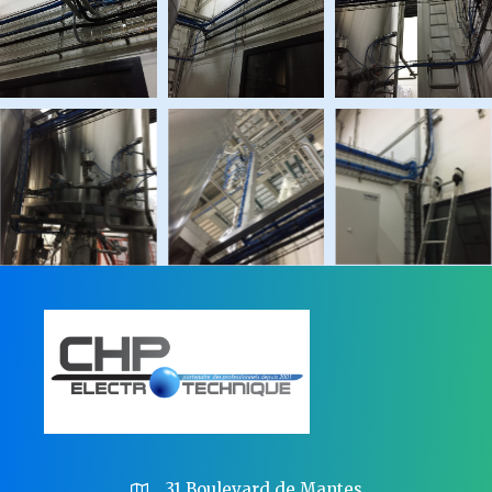
Suppression
cable apres
Cablofils
Cablofils
Cablofils
Cablofils
Cablofils
31 Boulevard de Mantes