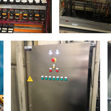
Armoire distribution + Support
tal camera
armoire