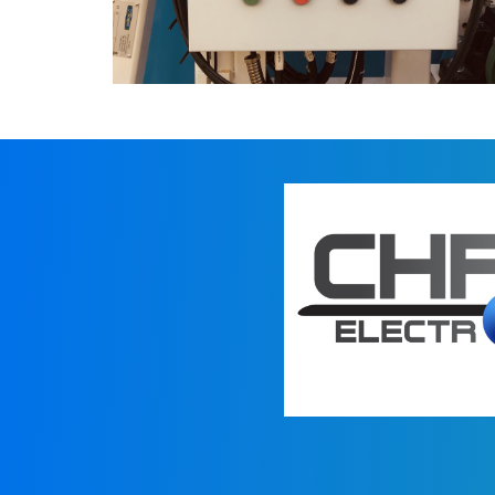
Armoire distribution +
Support armoire